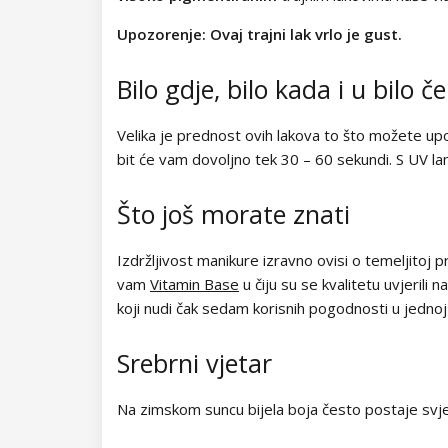
Kolekcija Easter Egg
Upozorenje: Ovaj trajni lak vrlo je gust.
Kolekcija Lovely Kiss
Bilo gdje, bilo kada i u bilo 
Kolekcija Magic Winter
Velika je prednost ovih lakova to što možete upo
Kolekcija Old Passion
bit će vam dovoljno tek 30 – 60 sekundi. S UV 
Kolekcija Rainbow Tones
Što još morate znati
Kolekcija Beach Party
Izdržljivost manikure izravno ovisi o temeljitoj
Kolekcija Pure Elegance
vam
Vitamin Base
u čiju su se kvalitetu uvjerili 
koji nudi čak sedam korisnih pogodnosti u jednoj 
Kolekcija Pastel Candy
Srebrni vjetar
Kolekcija New York City
Kolekcija Army Lady
Na zimskom suncu bijela boja često postaje svje