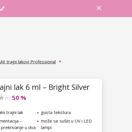
Prijava
Košarica
Savjeti
 💅
NI trajni lakovi Professional
jni lak 6 ml – Bright Silver
50 %
(1)
ni trajni lak
gusta tekstura
mentacija –
može se sušiti u UV i LED
 prekrivanje u dva
lampi