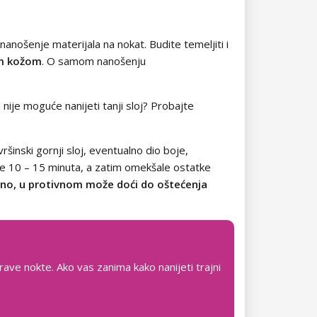
nanošenje materijala na nokat. Budite temeljiti i
nom kožom
. O samom nanošenju
a nije moguće nanijeti tanji sloj? Probajte
vršinski gornji sloj, eventualno dio boje,
je 10 – 15 minuta, a zatim omekšale ostatke
ilno, u protivnom može doći do oštećenja
rave nokte. Ako vas zanima kako nanijeti trajni