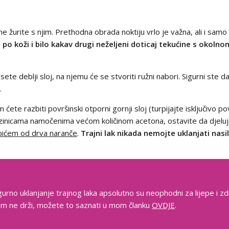
e žurite s njim. Prethodna obrada noktiju vrlo je važna, ali i samo 
a po koži i bilo kakav drugi neželjeni doticaj tekućine s okol
sete deblji sloj, na njemu će se stvoriti ružni nabori. Sigurni ste d
.
 ćete razbiti površinski otporni gornji sloj (turpijajte isključivo po
azinicama namočenima većom količinom acetona, ostavite da djelu
pićem od drva naranče
.
Trajni lak nikada nemojte uklanjati nas
gurno uklanjanje trajnog laka apsolutno su neophodni za lijepe i zd
 vam ne drži, možete to saznati u mom članku
OVDJE
.