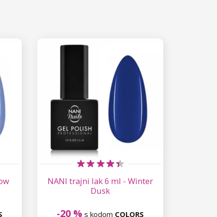
now
NANI trajni lak 6 ml - Winter
Dusk
-20 %
S
s kodom
COLORS