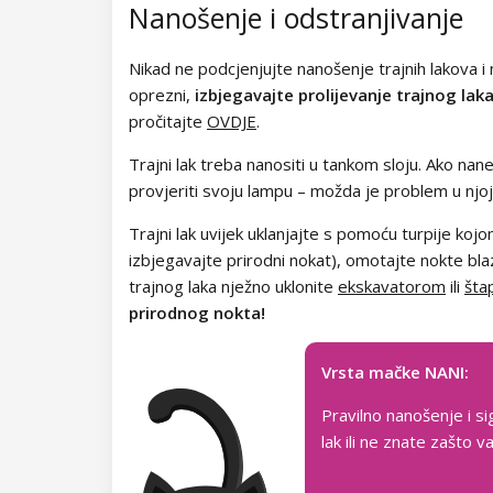
Kolekcija Chocolate Box
Nanošenje i odstranjivanje
Kolekcija Romantic Sunset
Nikad ne podcjenjujte nanošenje trajnih lakova i n
oprezni,
izbjegavajte prolijevanje trajnog lak
Kolekcija Paradise Dream
pročitajte
OVDJE
.
Kolekcija Ocean Drive
Trajni lak treba nanositi u tankom sloju. Ako nane
provjeriti svoju lampu – možda je problem u njoj
Kolekcija Pure Beauty
Trajni lak uvijek uklanjajte s pomoću turpije kojom
Kolekcija Cupcake
izbjegavajte prirodni nokat), omotajte nokte bl
trajnog laka nježno uklonite
ekskavatorom
ili
šta
Kolekcija Time to Warm Up
prirodnog nokta!
Kolekcija Let It Snow!
Vrsta mačke NANI:
Kolekcija Heartbeat
Pravilno nanošenje i si
lak ili ne znate zašto
Kolekcija Princess