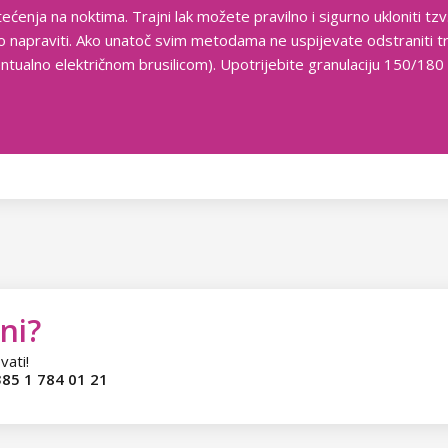
tećenja na noktima. Trajni lak možete pravilno i sigurno ukloniti t
o napraviti. Ako unatoč svim metodama ne uspijevate odstraniti t
ntualno električnom brusilicom). Upotrijebite granulaciju 150/180 i
ni?
vati!
85 1 784 01 21