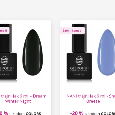
omadi
Zadnji komadi
trajni lak 6 ml – Dream
NANI trajni lak 6 ml - S
Winter Night
Breeze
20 %
-20 %
s kodom
COLORS
s kodom
COLOR