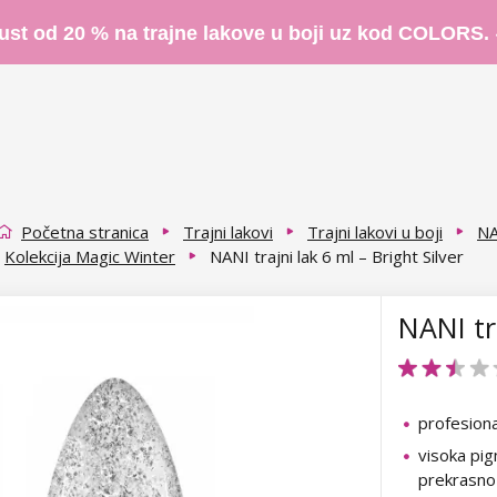
ust od 20 % na trajne lakove u boji uz kod COLORS.
Početna stranica
Trajni lakovi
Trajni lakovi u boji
NA
Kolekcija Magic Winter
NANI trajni lak 6 ml – Bright Silver
NANI tra
profesional
visoka pig
prekrasno