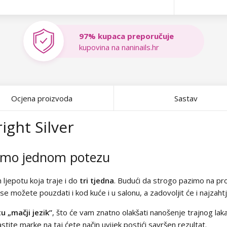
97% kupaca preporučuje
kupovina na naninails.hr
Ocjena proizvoda
Sastav
right Silver
samo jednom potezu
m ljepotu koja traje i do
tri tjedna
. Budući da strogo pazimo na pro
 se možete pouzdati i kod kuće i u salonu, a zadovoljit će i najzaht
tu „mačji jezik”
, što će vam znatno olakšati nanošenje trajnog laka
stite marke na taj ćete način uvijek postići savršen rezultat.