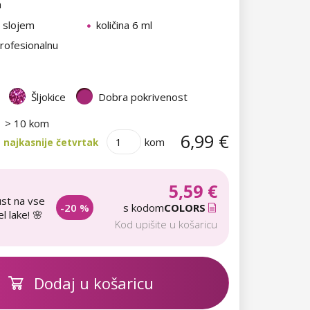
a
m slojem
količina 6 ml
rofesionalnu
Šljokice
Dobra pokrivenost
> 10 kom
6,99 €
kom
 najkasnije četvrtak
5,59 €
st na vse
-20 %
s kodom
COLORS
l lake! 🌸
Kod upišite u košaricu
Dodaj u košaricu