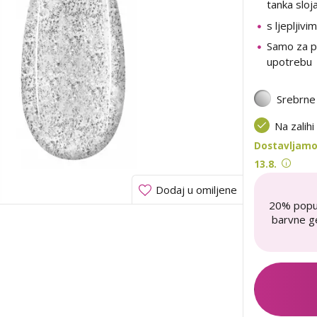
tanka sloj
s ljepljivi
Samo za p
upotrebu
Srebrne
Na zalihi
Dostavljamo
13.8.
Dodaj u omiljene
20% popu
barvne ge