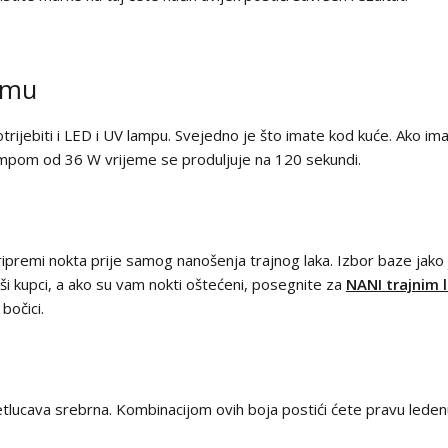
čemu
trijebiti i LED i UV lampu. Svejedno je što imate kod kuće. Ako i
lampom od 36 W vrijeme se produljuje na 120 sekundi.
 pripremi nokta prije samog nanošenja trajnog laka. Izbor baze jak
naši kupci, a ako su vam nokti oštećeni, posegnite za
NANI trajnim 
bočici.
tlucava srebrna. Kombinacijom ovih boja postići ćete pravu leden