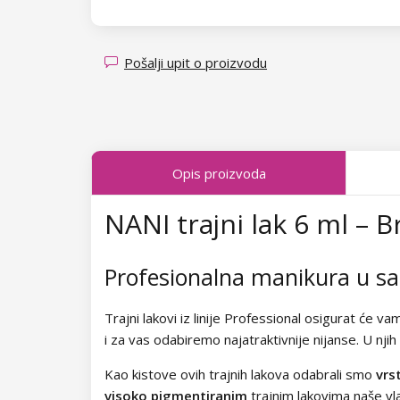
Kolekcija Transparent Sparkle
Kolekcija Fallen Leaves
Pošalji upit o proizvodu
Kolekcija Midnight Queen
Kolekcija Tropical Fiesta
Kolekcija Charm Lady
Opis proizvoda
Kolekcija Pearl Glaze
NANI trajni lak 6 ml – B
Kolekcija Shiny Star
Profesionalna manikura u 
Kolekcija Wild West
Trajni lakovi iz linije Professional osigurat će va
Kolekcija Summer Daze
i za vas odabiremo najatraktivnije nijanse. U njih
Kolekcija Barbie Girl
Kao kistove ovih trajnih lakova odabrali smo
vrs
visoko pigmentiranim
trajnim lakovima naše vla