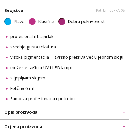
Svojstva
Kat. br.: 0077/308
Plave
Klasične
Dobra pokrivenost
profesionalni trajni lak
srednje gusta tekstura
visoka pigmentacija – izvrsno prekriva već u jednom sloju
može se sušiti u UV i LED lampi
s ljepljivim slojem
količina 6 ml
Samo za profesionalnu upotrebu
Opis proizvoda
Ocjena proizvoda