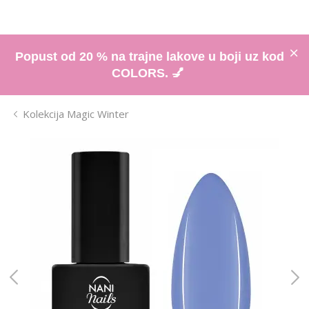
Popust od 20 % na trajne lakove u boji uz kod
COLORS. 💅
Kolekcija Magic Winter