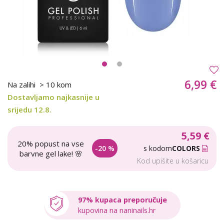
6,99 €
Na zalihi
> 10 kom
Dostavljamo najkasnije u
srijedu 12.8.
5,59 €
20% popust na vse
-20 %
s kodom
COLORS
barvne gel lake! 🌸
Kod upišite u košaricu
97% kupaca preporučuje
kupovina na naninails.hr