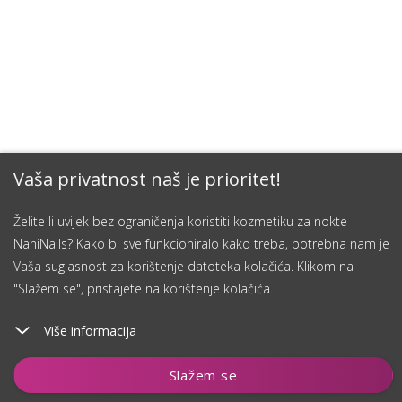
Vaša privatnost naš je prioritet!
Želite li uvijek bez ograničenja koristiti kozmetiku za nokte
NaniNails? Kako bi sve funkcioniralo kako treba, potrebna nam je
Vaša suglasnost za korištenje datoteka kolačića. Klikom na
"Slažem se", pristajete na korištenje kolačića.
Više informacija
Dodaj u košaricu
Slažem se