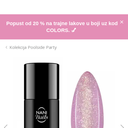
Popust od 20 % na trajne lakove u boji uz kod
COLORS. 💅
Kolekcija Poolside Party