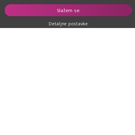
Dodaj u košaricu
Slažem se
Detaljne postavke
O kupovini
O nama