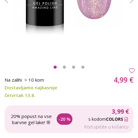
4,99 €
Na zalihi
> 10 kom
Dostavljamo najkasnije
četvrtak 13.8.
3,99 €
20% popust na vse
-20 %
s kodom
COLORS
barvne gel lake! 🌸
Kod upišite u košaricu