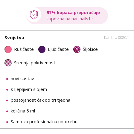
97% kupaca preporučuje
kupovina na naninails.hr
Svojstva
Kat. br.: 0080/4
Ružičaste
Ljubičaste
Šljokice
Srednja pokrivenost
novi sastav
s ljepljivim slojem
postojanost čak do tri tjedna
količina 5 ml
Samo za profesionalnu upotrebu