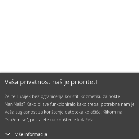
Vaša privatnost naš je prioritet!
Želite li uvijek bez ograničenja koristiti kozmetiku za nokte
NaniNails? Kako bi sve funkcioniralo kako treba, potrebna nam je
Vaša suglasnost za korištenje datoteka kolačića. Klikom na
"Slažem se", pristajete na korištenje kolačića.
Više informacija