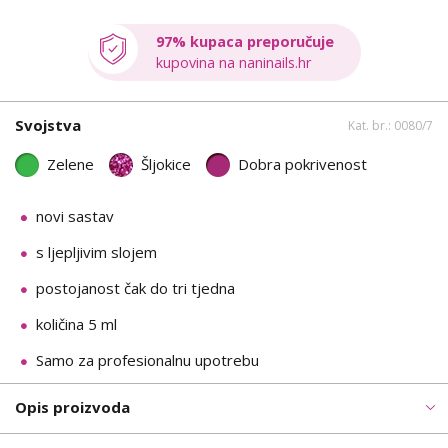
97% kupaca preporučuje
kupovina na naninails.hr
Svojstva
Kat. br.: 0080/7
Zelene
Šljokice
Dobra pokrivenost
novi sastav
s ljepljivim slojem
postojanost čak do tri tjedna
količina 5 ml
Samo za profesionalnu upotrebu
Opis proizvoda