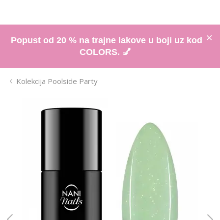
Popust od 20 % na trajne lakove u boji uz kod
COLORS. 💅
Kolekcija Poolside Party