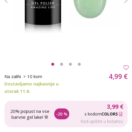
4,99 €
Na zalihi
> 10 kom
Dostavljamo najkasnije u
utorak 11.8.
3,99 €
20% popust na vse
-20 %
s kodom
COLORS
barvne gel lake! 🌸
Kod upišite u košaricu