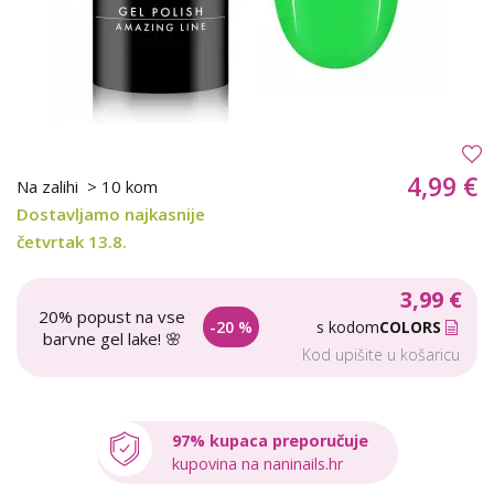
4,99 €
Na zalihi
> 10 kom
Dostavljamo najkasnije
četvrtak 13.8.
3,99 €
20% popust na vse
-20 %
s kodom
COLORS
barvne gel lake! 🌸
Kod upišite u košaricu
97% kupaca preporučuje
kupovina na naninails.hr