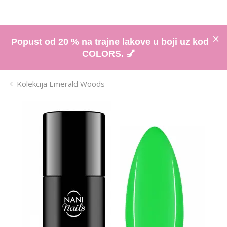
Popust od 20 % na trajne lakove u boji uz kod
COLORS. 💅
Kolekcija Emerald Woods