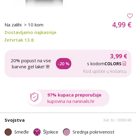
4,99 €
Na zalihi
> 10 kom
Dostavljamo najkasnije
četvrtak 13.8.
3,99 €
20% popust na vse
-20 %
s kodom
COLORS
barvne gel lake! 🌸
Kod upišite u košaricu
97% kupaca preporučuje
kupovina na naninails.hr
Svojstva
Kat. br.: 0080/48
Smeđe
Šljokice
Srednja pokrivenost