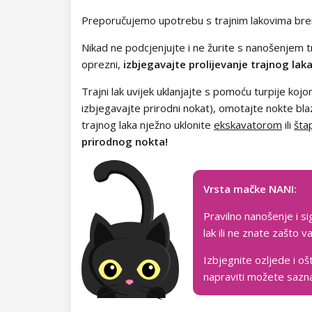
Kolekcija Paradise Dream
Preporučujemo upotrebu s trajnim lakovima bre
Circus
Aluminium Flakes
Kolekcija Ocean Drive
Nikad ne podcjenjujte i ne žurite s nanošenjem tr
Star Flakes
oprezni,
izbjegavajte prolijevanje trajnog lak
Kolekcija Pure Beauty
Trajni lak uvijek uklanjajte s pomoću turpije kojo
Kolekcija Cupcake
izbjegavajte prirodni nokat), omotajte nokte bl
trajnog laka nježno uklonite
ekskavatorom
ili
šta
Kolekcija Time to Warm Up
prirodnog nokta!
Kolekcija Let It Snow!
Vrsta mačke NANI:
Kolekcija Heartbeat
Pravilno nanošenje i si
Kolekcija Princess
lak ili ne znate zašto
Izbjegnite ozljede i oš
napraviti možete sazn