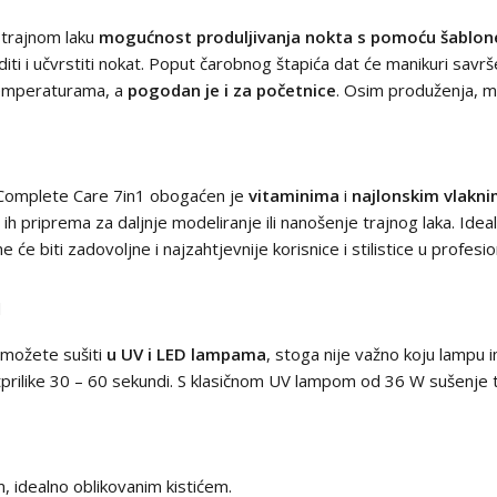
 trajnom laku
mogućnost produljivanja nokta s pomoću šablon
aditi i učvrstiti nokat. Poput čarobnog štapića dat će manikuri savr
 temperaturama, a
pogodan je i za početnice
.
Osim produženja, mog
k Complete Care 7in1 obogaćen je
vitaminima
i
najlonskim vlakn
h priprema za daljnje modeliranje ili nanošenje trajnog laka. Idea
e će biti zadovoljne i najzahtjevnije korisnice i stilistice u profes
u
 možete sušiti
u UV i LED lampama
, stoga nije važno koju lampu
prilike 30 – 60 sekundi. S klasičnom UV lampom od 36 W sušenje t
, idealno oblikovanim kistićem.