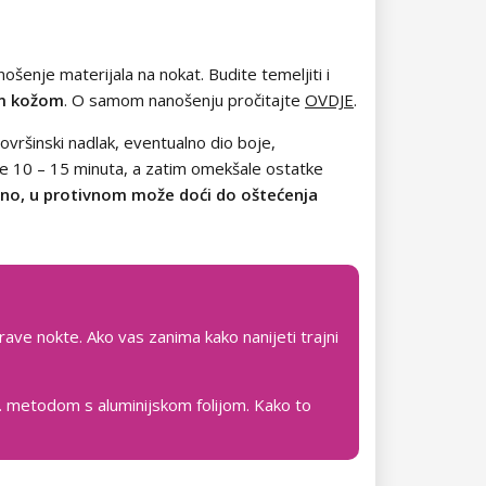
ošenje materijala na nokat. Budite temeljiti i
nom kožom
. O samom nanošenju pročitajte
OVDJE
.
 površinski nadlak, eventualno dio boje,
je 10 – 15 minuta, a zatim omekšale ostatke
ilno, u protivnom može doći do oštećenja
rave nokte. Ako vas zanima kako nanijeti trajni
zv. metodom s aluminijskom folijom. Kako to