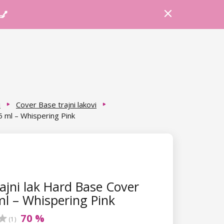
Prijava
Košarica
Savjeti
 💅
i
Cover Base trajni lakovi
5 ml – Whispering Pink
ajni lak Hard Base Cover
ml – Whispering Pink
70 %
(1)