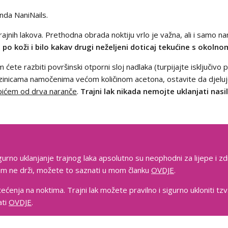
nda NaniNails.
ajnih lakova. Prethodna obrada noktiju vrlo je važna, ali i samo nan
a po koži i bilo kakav drugi neželjeni doticaj tekućine s okol
m ćete razbiti površinski otporni sloj nadlaka (turpijajte isključivo
azinicama namočenima većom količinom acetona, ostavite da djelu
pićem od drva naranče
.
Trajni lak nikada nemojte uklanjati nas
gurno uklanjanje trajnog laka apsolutno su neophodni za lijepe i zd
 vam ne drži, možete to saznati u mom članku
OVDJE
.
tećenja na noktima. Trajni lak možete pravilno i sigurno ukloniti t
ati
OVDJE
.