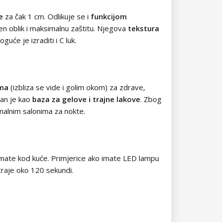
e
za čak 1 cm. Odlikuje se i
funkcijom
šen oblik i maksimalnu zaštitu. Njegova
tekstura
uće je izraditi i C luk.
ima
(izbliza se vide i golim okom) za zdrave,
lan je kao
baza za gelove i trajne lakove
. Zbog
ionalnim salonima za nokte.
 imate kod kuće. Primjerice ako imate LED lampu
raje oko 120 sekundi.