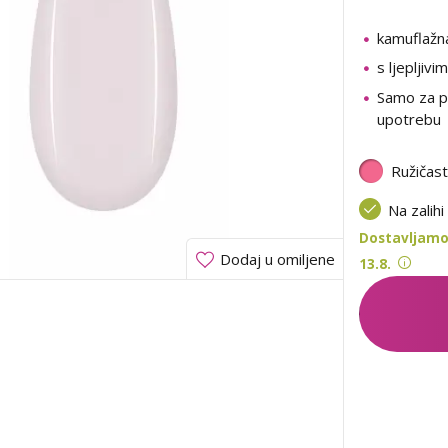
kamuflažn
s ljepljivi
Samo za p
upotrebu
Ružičas
Na zalihi
Dostavljamo
Dodaj u omiljene
13.8.