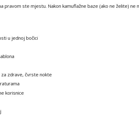
e, na pravom ste mjestu. Nakon kamuflažne baze (ako ne želite) ne m
ti u jednoj bočici
šablona
za zdrave, čvrste nokte
eraturama
e korisnice
j