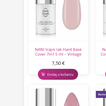
NANI trajni lak Hard Base
NA
Cover 7in1 5 ml – Vintage
Co
Pink
7,50 €
Dodaj u košaricu
Bests