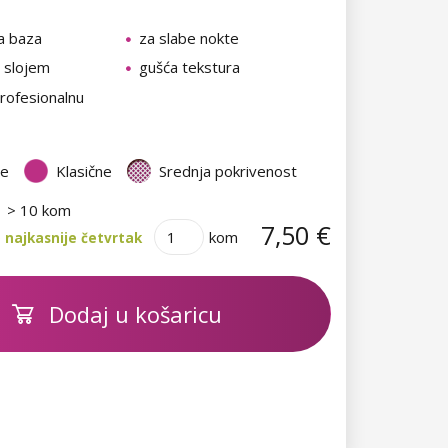
a baza
za slabe nokte
m slojem
gušća tekstura
rofesionalnu
te
Klasične
Srednja pokrivenost
> 10 kom
7,50 €
kom
 najkasnije četvrtak
Dodaj u košaricu