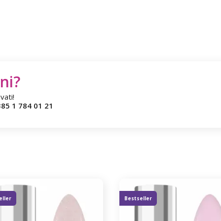
ni?
vati!
85 1 784 01 21
eller
Bestseller