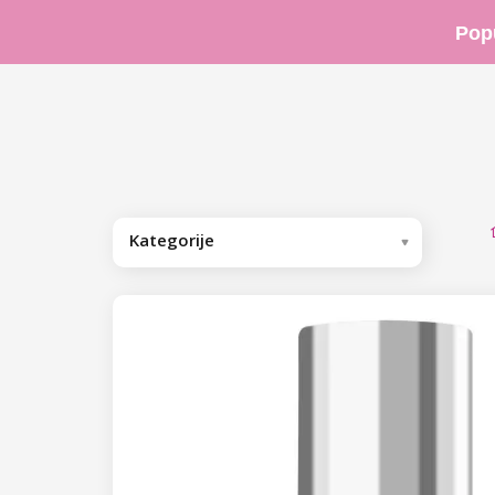
Pop
Kategorije
Preporučujemo
Trajni lakovi
Bazni/završni trajni lakovi
Bazni trajni lakovi
Cover Base trajni lakovi