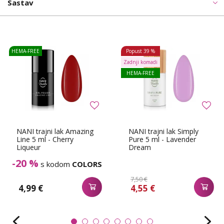
Sastav
HEMA-FREE
Popust
39 %
Zadnji komadi
HEMA-FREE
NANI trajni lak Amazing
NANI trajni lak Simply
Line 5 ml - Cherry
Pure 5 ml - Lavender
Liqueur
Dream
-20 %
s kodom
COLORS
7,50 €
4,99 €
4,55 €