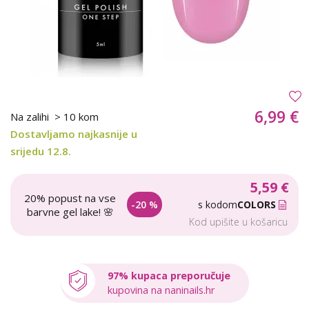
6,99 €
Na zalihi
> 10 kom
Dostavljamo najkasnije u
srijedu 12.8.
5,59 €
20% popust na vse
-20 %
s kodom
COLORS
barvne gel lake! 🌸
Kod upišite u košaricu
97% kupaca preporučuje
kupovina na naninails.hr