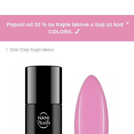
Popust od 20 % na trajne lakove u boji uz kod
COLORS. 💅
One Step trajni lakovi