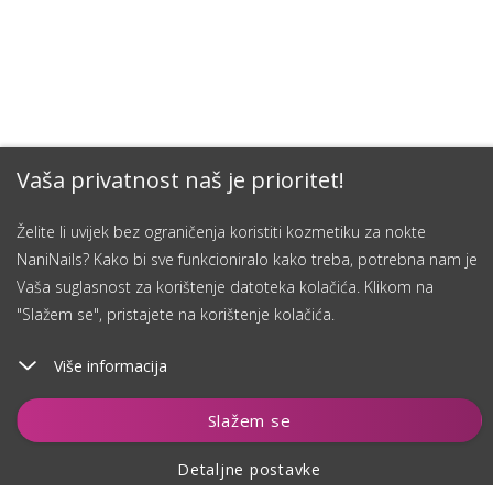
Vaša privatnost naš je prioritet!
Želite li uvijek bez ograničenja koristiti kozmetiku za nokte
NaniNails? Kako bi sve funkcioniralo kako treba, potrebna nam je
Vaša suglasnost za korištenje datoteka kolačića. Klikom na
"Slažem se", pristajete na korištenje kolačića.
Više informacija
Dodaj u košaricu
Slažem se
Detaljne postavke