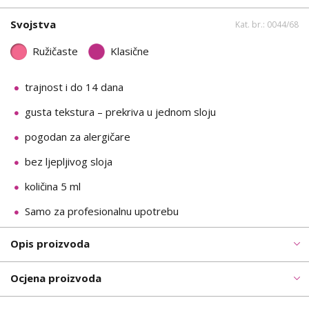
Svojstva
Kat. br.: 0044/68
Ružičaste
Klasične
trajnost i do 14 dana
gusta tekstura – prekriva u jednom sloju
pogodan za alergičare
bez ljepljivog sloja
količina 5 ml
Samo za profesionalnu upotrebu
Opis proizvoda
Ocjena proizvoda