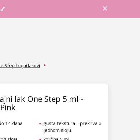
Prijava
Košarica
Savjeti
 💅
e Step trajni lakovi
ajni lak One Step 5 ml -
 Pink
 do 14 dana
gusta tekstura – prekriva u
jednom sloju
vog sloja
količina 5 ml