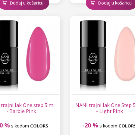
Dodaj u košaricu
Dodaj u košaricu
trajni lak One step 5 ml
NANI trajni lak One Step 
- Barbie Pink
– Light Pink
20 %
-20 %
s kodom
COLORS
s kodom
COLOR