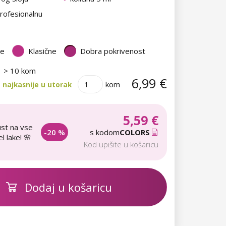
rofesionalnu
te
Klasične
Dobra pokrivenost
> 10 kom
6,99 €
kom
 najkasnije u utorak
5,59 €
st na vse
-20 %
s kodom
COLORS
l lake! 🌸
Kod upišite u košaricu
Dodaj u košaricu