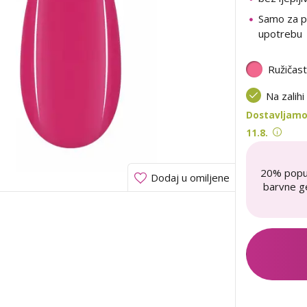
Samo za p
upotrebu
Ružičas
Na zalihi
Dostavljamo
11.8.
20% popu
Dodaj u omiljene
barvne ge