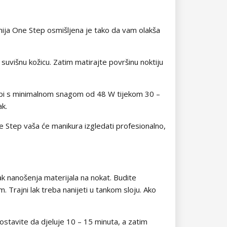
nija One Step osmišljena je tako da vam olakša
 suvišnu kožicu. Zatim matirajte površinu noktiju
lampi s minimalnom snagom od 48 W tijekom 30 –
ak.
e Step vaša će manikura izgledati profesionalno,
ak nanošenja materijala na nokat. Budite
. Trajni lak treba nanijeti u tankom sloju. Ako
stavite da djeluje 10 – 15 minuta, a zatim