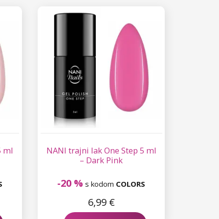
5 ml
NANI trajni lak One Step 5 ml
– Dark Pink
-20 %
S
s kodom
COLORS
6,99 €