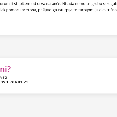
om ili štapićem od drva naranče. Nikada nemojte grubo strugati tr
k pomoću acetona, pažljivo ga isturpijajte turpijom (ili električno
ni?
vati!
85 1 784 01 21