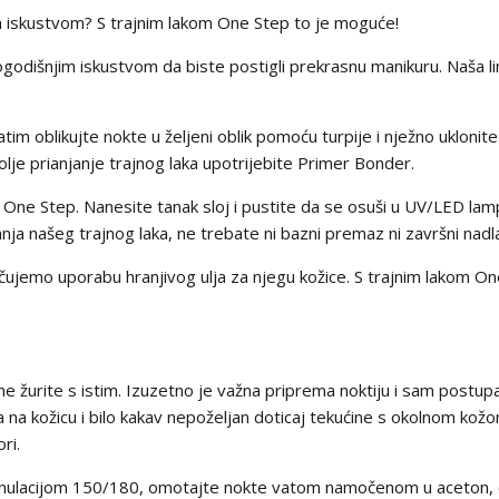
 iskustvom? S trajnim lakom One Step to je moguće!
godišnjim iskustvom da biste postigli prekrasnu manikuru. Naša li
tim oblikujte nokte u željeni oblik pomoću turpije i nježno uklonite
olje prianjanje trajnog laka upotrijebite Primer Bonder.
ka One Step. Nanesite tanak sloj i pustite da se osuši u UV/LED 
vanja našeg trajnog laka, ne trebate ni bazni premaz ni završni nadl
čujemo uporabu hranjivog ulja za njegu kožice. S trajnim lakom On
 ne žurite s istim. Izuzetno je važna priprema noktiju i sam postup
a na kožicu i bilo kakav nepoželjan doticaj tekućine s okolnom kožom
ri.
ranulacijom 150/180, omotajte nokte vatom namočenom u aceton, o