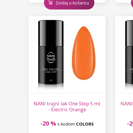
Dodaj u košaricu
NANI trajni lak One Step 5 ml
NANI 
- Electric Orange
-20 %
-
s kodom
COLORS