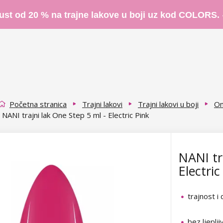
ust od 20 % na trajne lakove u boji uz kod COLORS.
Početna stranica
Trajni lakovi
Trajni lakovi u boji
On
NANI trajni lak One Step 5 ml - Electric Pink
NANI tr
Electric
trajnost i
bez ljeplji