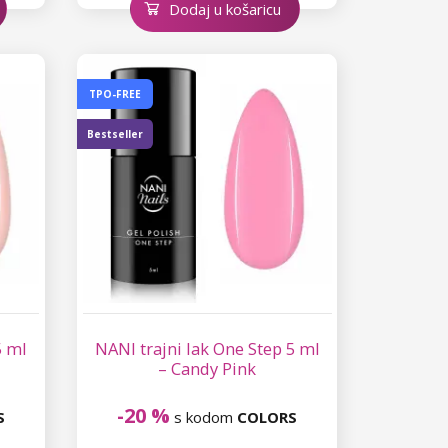
Dodaj u košaricu
TPO-FREE
Bestseller
5 ml
NANI trajni lak One Step 5 ml
– Candy Pink
-20 %
S
s kodom
COLORS