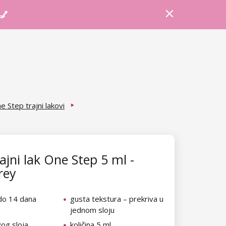
Prijava
Košarica
Savjeti
 💅
e Step trajni lakovi
ajni lak One Step 5 ml -
rey
 do 14 dana
gusta tekstura – prekriva u
jednom sloju
vog sloja
količina 5 ml