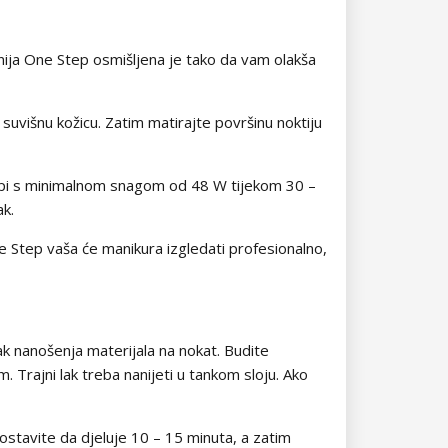
nija One Step osmišljena je tako da vam olakša
 suvišnu kožicu. Zatim matirajte površinu noktiju
lampi s minimalnom snagom od 48 W tijekom 30 –
ak.
e Step vaša će manikura izgledati profesionalno,
ak nanošenja materijala na nokat. Budite
. Trajni lak treba nanijeti u tankom sloju. Ako
stavite da djeluje 10 – 15 minuta, a zatim