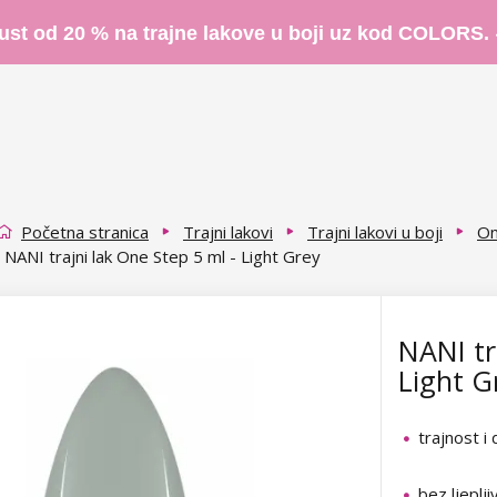
ust od 20 % na trajne lakove u boji uz kod COLORS.
Početna stranica
Trajni lakovi
Trajni lakovi u boji
On
NANI trajni lak One Step 5 ml - Light Grey
NANI tr
Light G
trajnost i
bez ljeplji