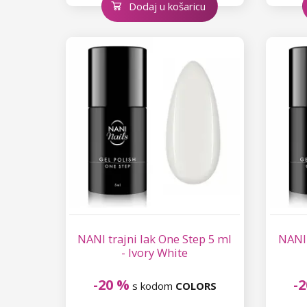
Dodaj u košaricu
NANI trajni lak One Step 5 ml
NANI 
- Ivory White
-20 %
-
s kodom
COLORS