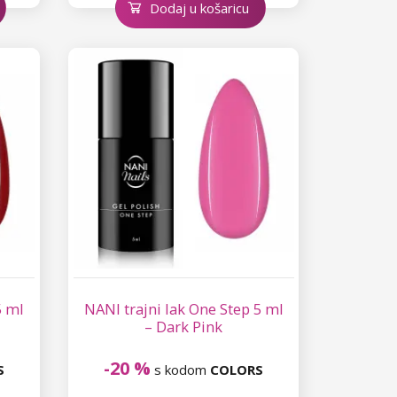
Dodaj u košaricu
5 ml
NANI trajni lak One Step 5 ml
– Dark Pink
-20 %
S
s kodom
COLORS