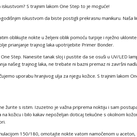
 iskustvom? S trajnim lakom One Step to je moguće!
godišnjim iskustvom da biste postigli prekrasnu manikuru. Naša li
tim oblikujte nokte u željeni oblik pomoću turpije i nježno uklonite
olje prianjanje trajnog laka upotrijebite Primer Bonder.
ka One Step. Nanesite tanak sloj i pustite da se osuši u UV/LED 
vanja našeg trajnog laka, ne trebate ni bazni premaz ni završni nadl
čujemo uporabu hranjivog ulja za njegu kožice. S trajnim lakom On
 ne žurite s istim. Izuzetno je važna priprema noktiju i sam postup
a na kožicu i bilo kakav nepoželjan doticaj tekućine s okolnom kožom
ri.
ranulacijom 150/180, omotajte nokte vatom namočenom u aceton, o