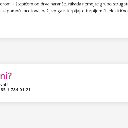
om ili štapićem od drva naranče. Nikada nemojte grubo strugati tr
k pomoću acetona, pažljivo ga isturpijajte turpijom (ili električno
ni?
vati!
85 1 784 01 21