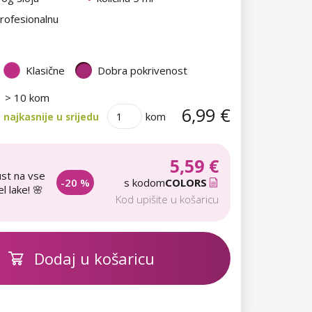
rofesionalnu
Klasične
Dobra pokrivenost
> 10 kom
6,99 €
kom
najkasnije u srijedu
5,59 €
st na vse
-20 %
s kodom
COLORS
l lake! 🌸
Kod upišite u košaricu
Dodaj u košaricu