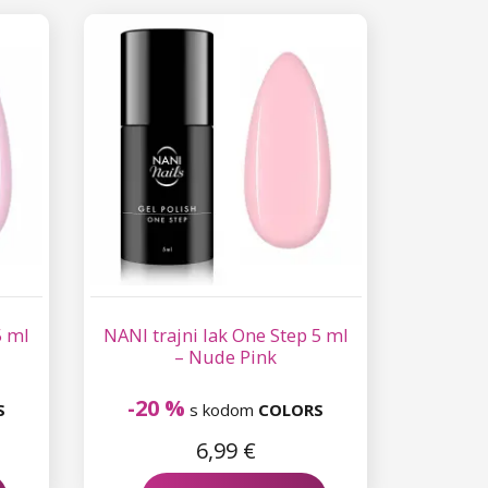
5 ml
NANI trajni lak One Step 5 ml
– Nude Pink
-20 %
S
s kodom
COLORS
6,99 €