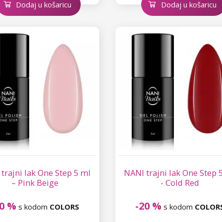
Dodaj u košaricu
Dodaj u košaricu
trajni lak One Step 5 ml
NANI trajni lak One Step 
– Pink Beige
- Cold Red
20 %
-20 %
s kodom
COLORS
s kodom
COLOR