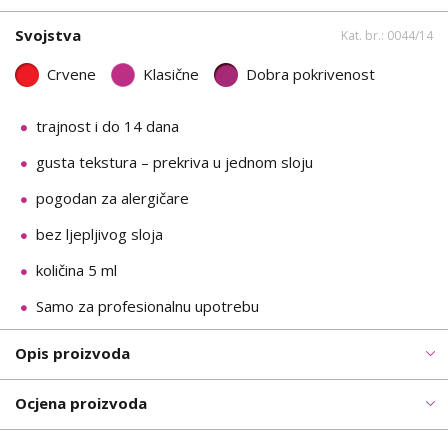
Svojstva
Kat. br.: 0044/14
Crvene
Klasične
Dobra pokrivenost
trajnost i do 14 dana
gusta tekstura – prekriva u jednom sloju
pogodan za alergičare
bez ljepljivog sloja
količina 5 ml
Samo za profesionalnu upotrebu
Opis proizvoda
Ocjena proizvoda