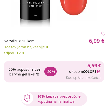
6,99 €
Na zalihi
> 10 kom
Dostavljamo najkasnije u
srijedu 12.8.
5,59 €
20% popust na vse
-20 %
s kodom
COLORS
barvne gel lake! 🌸
Kod upišite u košaricu
97% kupaca preporučuje
kupovina na naninails.hr