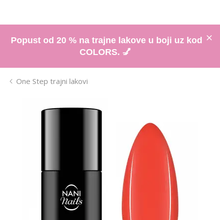
Popust od 20 % na trajne lakove u boji uz kod
COLORS. 💅
One Step trajni lakovi