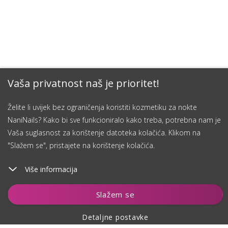
Vaša privatnost naš je prioritet!
Želite li uvijek bez ograničenja koristiti kozmetiku za nokte
NaniNails? Kako bi sve funkcioniralo kako treba, potrebna nam je
Vaša suglasnost za korištenje datoteka kolačića. Klikom na
"Slažem se", pristajete na korištenje kolačića.
Više informacija
Dodaj u košaricu
Slažem se
Detaljne postavke