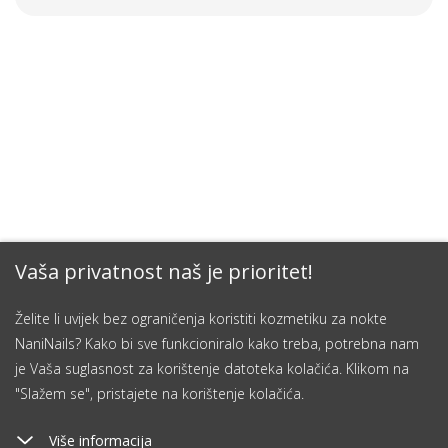
Vaša privatnost naš je prioritet!
Želite li uvijek bez ograničenja koristiti kozmetiku za nokte
NaniNails? Kako bi sve funkcioniralo kako treba, potrebna nam
je Vaša suglasnost za korištenje datoteka kolačića. Klikom na
"Slažem se", pristajete na korištenje kolačića.
Više informacija