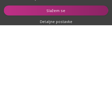
Dodaj u košaricu
Slažem se
Detaljne postavke
O kupovini