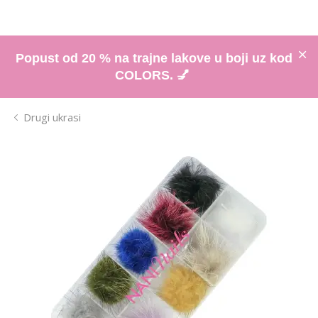
Popust od 20 % na trajne lakove u boji uz kod
COLORS. 💅
Drugi ukrasi