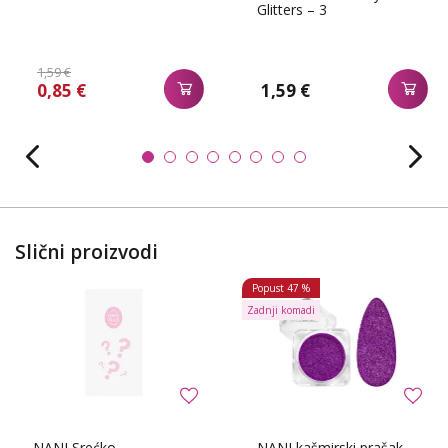
Glitters – 3
1,59 €
0,85 €
1,59 €
Slični proizvodi
Popust
47 %
Zadnji komadi
NANI Srećko
NANI kašmirski prašak