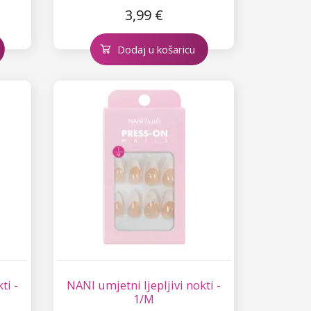
3,99 €
Dodaj u košaricu
ti -
NANI umjetni ljepljivi nokti -
1/M