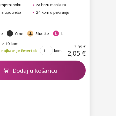
umjetni nokti
za brzu manikuru
na upotreba
24 kom u pakiranju
že
Crne
Siluette
L
> 10 kom
3,99 €
kom
 najkasnije četvrtak
2,05 €
Dodaj u košaricu