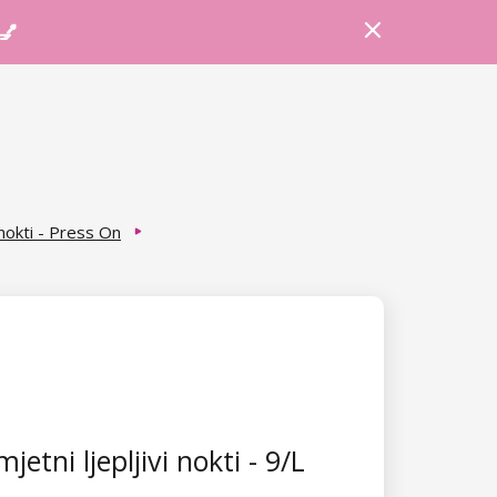
Prijava
Košarica
Savjeti
 💅
 nokti - Press On
etni ljepljivi nokti - 9/L