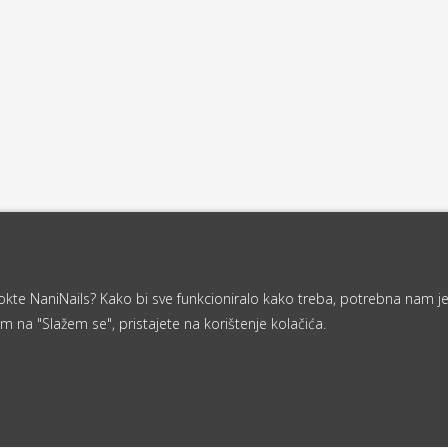
a nokte NaniNails? Kako bi sve funkcioniralo kako treba, potrebna nam j
m na "Slažem se", pristajete na korištenje kolačića.