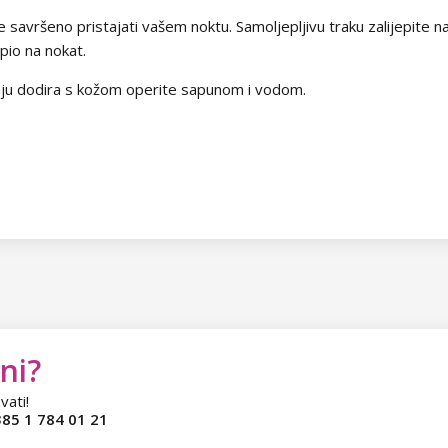
e savršeno pristajati vašem noktu. Samoljepljivu traku zalijepite 
epio na nokat.
aju dodira s kožom operite sapunom i vodom.
ni?
vati!
85 1 784 01 21