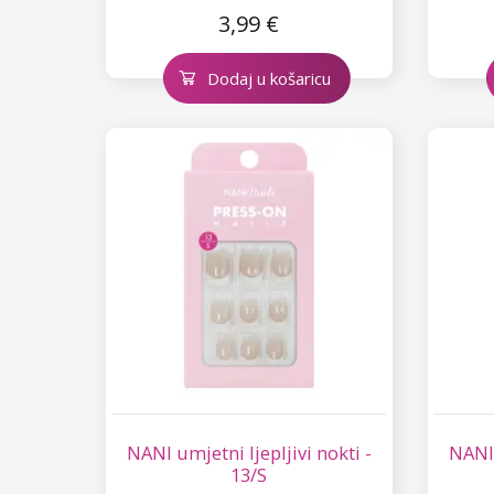
3,99 €
Dodaj u košaricu
NANI umjetni ljepljivi nokti -
NANI 
13/S