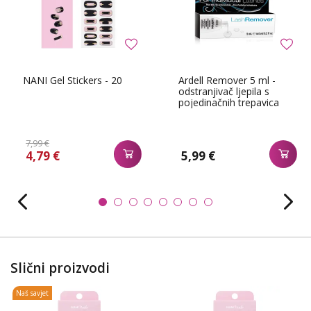
NANI Gel Stickers - 20
Ardell Remover 5 ml -
odstranjivač ljepila s
pojedinačnih trepavica
7,99 €
4,79 €
5,99 €
Slični proizvodi
Naš savjet