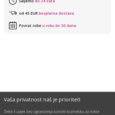
Šaljemo
do 24 sata
od 45 EUR
besplatna dostava
Povrat robe
u roku do 30 dana
Vaša privatnost naš je prioritet!
Želite li uvijek bez ograničenja koristiti kozmetiku za nokte