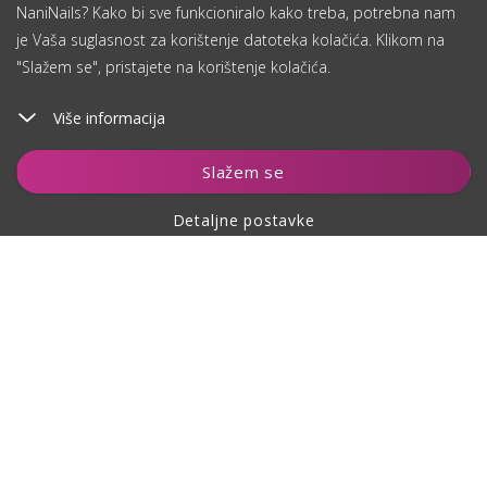
NaniNails? Kako bi sve funkcioniralo kako treba, potrebna nam
je Vaša suglasnost za korištenje datoteka kolačića. Klikom na
"Slažem se", pristajete na korištenje kolačića.
Više informacija
Dodaj u košaricu
Slažem se
Detaljne postavke