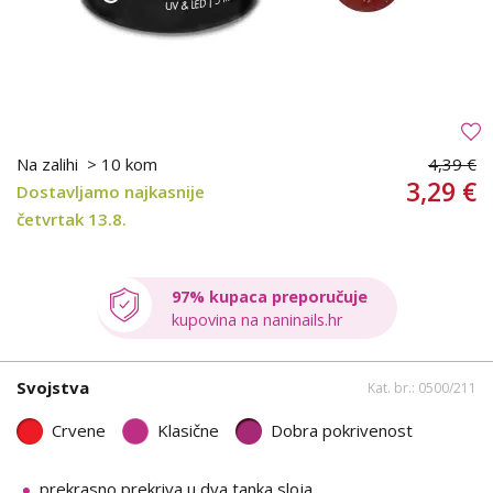
Na zalihi
> 10 kom
4,39 €
3,29 €
Dostavljamo najkasnije
četvrtak 13.8.
97% kupaca preporučuje
kupovina na naninails.hr
Svojstva
Kat. br.: 0500/211
Crvene
Klasične
Dobra pokrivenost
prekrasno prekriva u dva tanka sloja