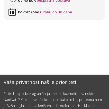
od 45 EUR
besplatna dostava
Povrat robe
u roku do 30 dana
Vaša privatnost naš je prioritet!
Želite li uvijek bez ograničenja koristiti kozmetiku za nokte
NaniNails? Kako bi sve funkcioniralo kako treba, potrebna nam
je Vaša suglasnost za korištenje datoteka kolačića. Klikom na