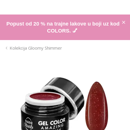
Popust od 20 % na trajne lakove u boji uz kod
COLORS. 💅
Kolekcija Gloomy Shimmer