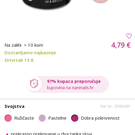
4,79 €
Na zalihi
> 10 kom
Dostavljamo najkasnije
četvrtak 13.8.
97% kupaca preporučuje
kupovina na naninails.hr
Svojstva
Kat. br.: 0500/491
Ružičaste
Pastelne
Dobra pokrivenost
prekrasno prekrivanje u dva tanka sloja