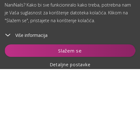
NaniNails? Kako bi sve funkcioniralo kako treba, potrebna nam
je Vaša suglasnost za korištenje datoteka kolačića. Klikom na
"Slažem se", pristajete na korištenje kolačića.
Više informacija
Dodaj u košaricu
Slažem se
Detaljne postavke