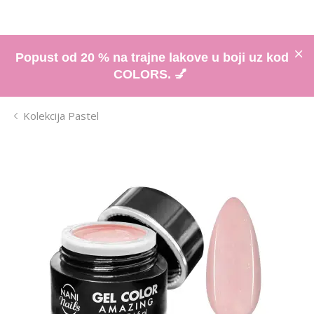
Popust od 20 % na trajne lakove u boji uz kod
COLORS. 💅
Kolekcija Pastel