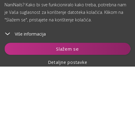
NaniNails? Kako bi sve funkcioniralo kako treba, potrebna nam
je Vaša suglasnost za korištenje datoteka kolačića. Klikom na
"Slažem se", pristajete na korištenje kolačića.
Više informacija
Dodaj u košaricu
Slažem se
Detaljne postavke