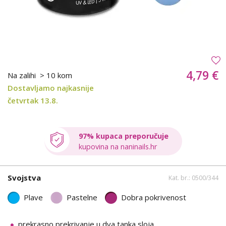
4,79 €
Na zalihi
> 10 kom
Dostavljamo najkasnije
četvrtak 13.8.
97% kupaca preporučuje
kupovina na naninails.hr
Svojstva
Kat. br.: 0500/344
Plave
Pastelne
Dobra pokrivenost
prekrasno prekrivanje u dva tanka sloja