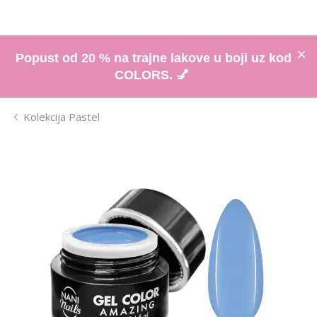
Popust od 20 % na trajne lakove u boji uz kod
COLORS. 💅
Kolekcija Pastel