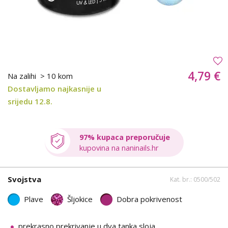
4,79 €
Na zalihi
> 10 kom
Dostavljamo najkasnije u
srijedu 12.8.
97% kupaca preporučuje
kupovina na naninails.hr
Svojstva
Kat. br.: 0500/502
Plave
Šljokice
Dobra pokrivenost
prekrasno prekrivanje u dva tanka sloja