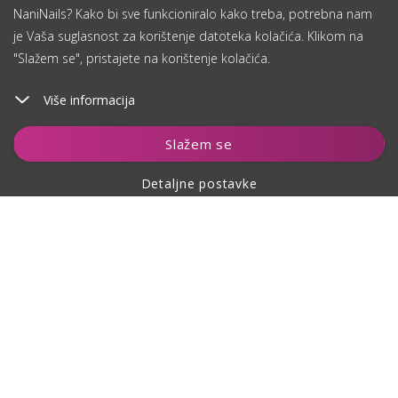
NaniNails? Kako bi sve funkcioniralo kako treba, potrebna nam
je Vaša suglasnost za korištenje datoteka kolačića. Klikom na
"Slažem se", pristajete na korištenje kolačića.
Više informacija
Dodaj u košaricu
Slažem se
Detaljne postavke