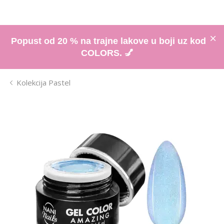
Popust od 20 % na trajne lakove u boji uz kod
COLORS. 💅
Kolekcija Pastel