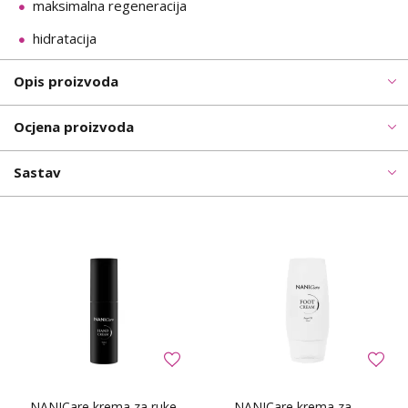
maksimalna regeneracija
hidratacija
Opis proizvoda
Ocjena proizvoda
Sastav
NANICare krema za ruke
NANICare krema za