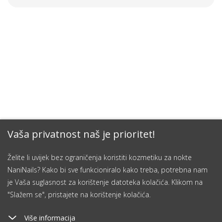
Vaša privatnost naš je prioritet!
Želite li uvijek bez ograničenja koristiti kozmetiku za nokte
NaniNails? Kako bi sve funkcioniralo kako treba, potrebna nam
je Vaša suglasnost za korištenje datoteka kolačića. Klikom na
"Slažem se", pristajete na korištenje kolačića.
Više informacija