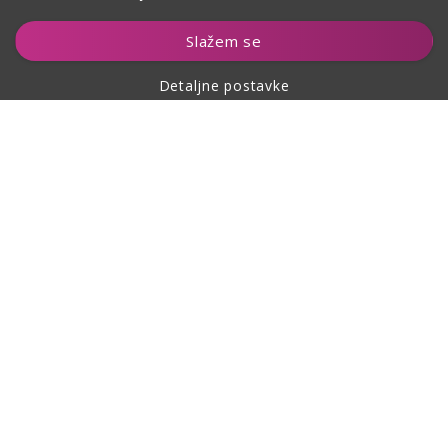
Dodaj u košaricu
Slažem se
Detaljne postavke
O kupovini