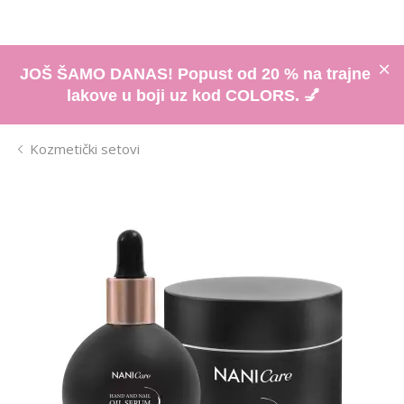
JOŠ ŠAMO DANAS! Popust od 20 % na trajne
lakove u boji uz kod COLORS. 💅
Kozmetički setovi