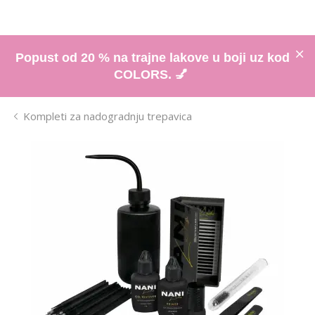
Popust od 20 % na trajne lakove u boji uz kod
COLORS. 💅
Kompleti za nadogradnju trepavica