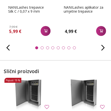
NANILashes trepavice
NANILashes aplikator za
Silk C / 0,07 x 9 mm
umjetne trepavice
7,99 €
5,99 €
4,99 €
Slični proizvodi
Popust
19 %