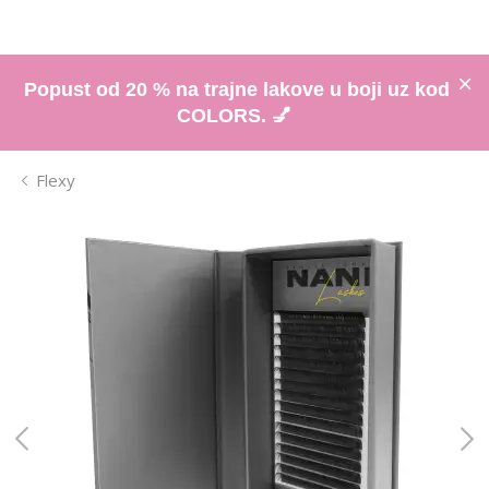
Popust od 20 % na trajne lakove u boji uz kod
COLORS. 💅
Flexy