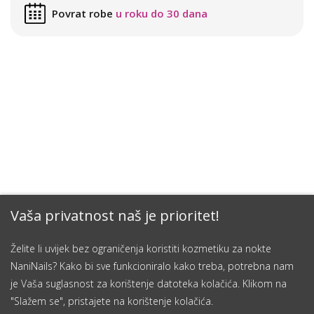
Povrat robe
u roku do 30 dana
Vaša privatnost naš je prioritet!
Želite li uvijek bez ograničenja koristiti kozmetiku za nokte
NaniNails? Kako bi sve funkcioniralo kako treba, potrebna nam
je Vaša suglasnost za korištenje datoteka kolačića. Klikom na
"Slažem se", pristajete na korištenje kolačića.