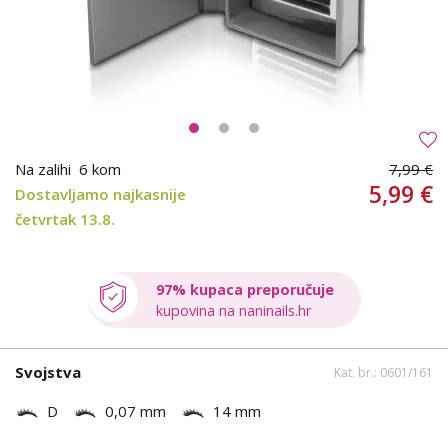
Na zalihi
6 kom
7,99 €
5,99 €
Dostavljamo najkasnije
četvrtak 13.8.
97% kupaca preporučuje
kupovina na naninails.hr
Svojstva
Kat. br.: 0601/161
D
0,07 mm
14 mm