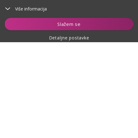
Više informacija
Dodaj u košaricu
Slažem se
Detaljne postavke
O kupovini