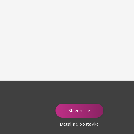
e
Slažem se
Detaljne postavke