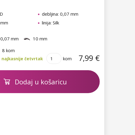
 D
debljina: 0,07 mm
0 mm
linija: Silk
0,07 mm
10 mm
8 kom
7,99 €
kom
 najkasnije četvrtak
Dodaj u košaricu