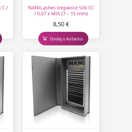
 C /
NANILashes trepavice Silk CC
)
/ 0,07 x MIX (7 – 15 mm)
8,50 €
Dodaj u košaricu