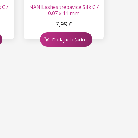
 C /
NANILashes trepavice Silk C /
0,07 x 11 mm
7,99 €
Dodaj u košaricu