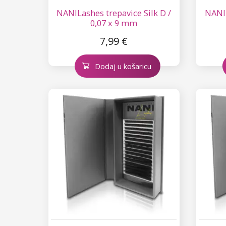
NANILashes trepavice Silk D /
NANIL
0,07 x 9 mm
7,99 €
Dodaj u košaricu