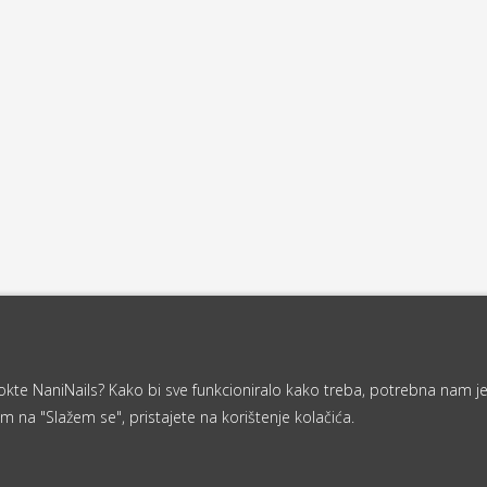
a nokte NaniNails? Kako bi sve funkcioniralo kako treba, potrebna nam j
m na "Slažem se", pristajete na korištenje kolačića.