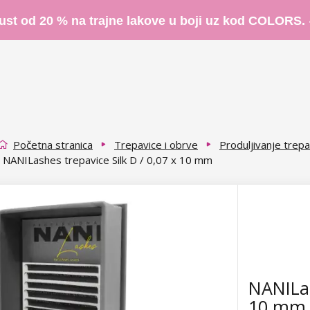
ust od 20 % na trajne lakove u boji uz kod COLORS.
Početna stranica
Trepavice i obrve
Produljivanje trepa
NANILashes trepavice Silk D / 0,07 x 10 mm
NANILas
10 mm