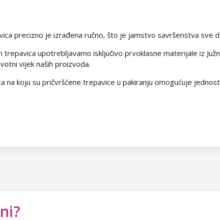
ica precizno je izrađena ručno, što je jamstvo savršenstva sve do 
h trepavica upotrebljavamo isključivo prvoklasne materijale iz Ju
votni vijek naših proizvoda.
kica na koju su pričvršćene trepavice u pakiranju omogućuje jednost
ni?