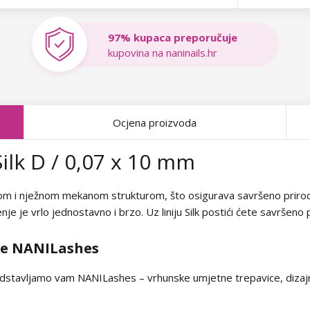
97% kupaca preporučuje
kupovina na naninails.hr
Ocjena proizvoda
ilk D / 0,07 x 10 mm
dom i nježnom mekanom strukturom, što osigurava savršeno prirodan
nje je vrlo jednostavno i brzo. Uz liniju Silk postići ćete savršeno 
ce NANILashes
dstavljamo vam NANILashes – vrhunske umjetne trepavice, dizajni