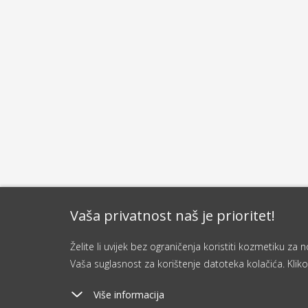
Vaša privatnost naš je prioritet!
Želite li uvijek bez ograničenja koristiti kozmetiku z
Vaša suglasnost za korištenje datoteka kolačića. Kliko
Više informacija