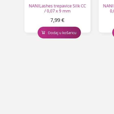
NANILashes trepavice Silk CC
NANIL
/ 0,07 x 9 mm
0,
7,99 €
Dodaj u košaricu