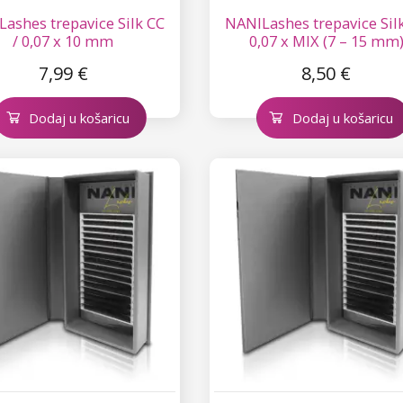
ashes trepavice Silk CC
NANILashes trepavice Silk
/ 0,07 x 10 mm
0,07 x MIX (7 – 15 mm
7,99 €
8,50 €
Dodaj u košaricu
Dodaj u košaricu