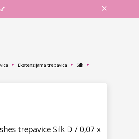
Prijava
Košarica
Savjeti
 💅
vica
Ekstenzijama trepavica
Silk
hes trepavice Silk D / 0,07 x