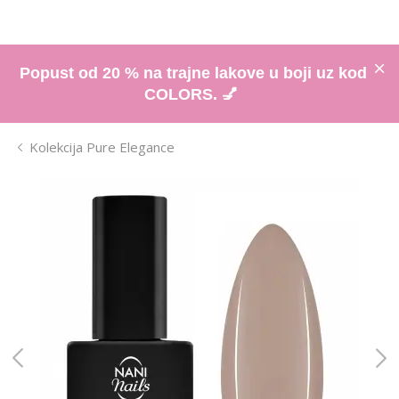
Popust od 20 % na trajne lakove u boji uz kod
COLORS. 💅
Kolekcija Pure Elegance