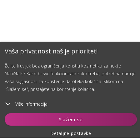
Vaša privatnost naš je prioritet!
Želite li uvijek bez ograničenja koristiti kozmetiku za nokte
NaniNails? Kako bi sve funkcioniralo kako treba, potrebna nam je
Vaša suglasnost za korištenje datoteka kolačića. Klikom na
"Slažem se", pristajete na korištenje kolačića.
Više informacija
Dodaj u košaricu
Slažem se
Detaljne postavke