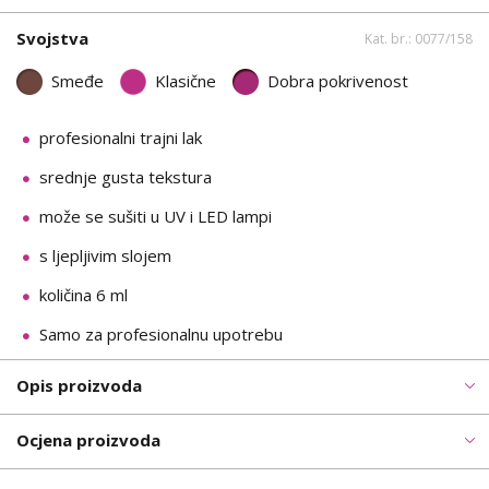
Svojstva
Kat. br.: 0077/158
Smeđe
Klasične
Dobra pokrivenost
profesionalni trajni lak
srednje gusta tekstura
može se sušiti u UV i LED lampi
s ljepljivim slojem
količina 6 ml
Samo za profesionalnu upotrebu
Opis proizvoda
Ocjena proizvoda