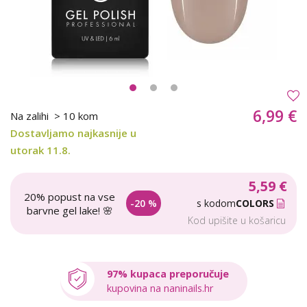
6,99 €
Na zalihi
> 10 kom
Dostavljamo najkasnije u
utorak 11.8.
5,59 €
20% popust na vse
-20 %
s kodom
COLORS
barvne gel lake! 🌸
Kod upišite u košaricu
97% kupaca preporučuje
kupovina na naninails.hr