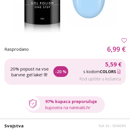
6,99 €
Rasprodano
5,59 €
20% popust na vse
-20 %
s kodom
COLORS
barvne gel lake! 🌸
Kod upišite u košaricu
97% kupaca preporučuje
kupovina na naninails.hr
Svojstva
Kat. br.: 0044/84