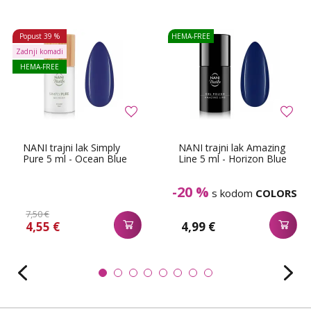
Popust
39 %
HEMA-FREE
Zadnji komadi
HEMA-FREE
NANI trajni lak Simply
NANI trajni lak Amazing
Pure 5 ml - Ocean Blue
Line 5 ml - Horizon Blue
-20 %
s kodom
COLORS
7,50 €
4,55 €
4,99 €