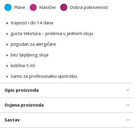
Plave
Klasične
Dobra pokrivenost
trajnost i do 14 dana
gusta tekstura – prekriva u jednom sloju
pogodan za alergičare
bez ljepljivog sloja
količina 5 ml
Samo za profesionalnu upotrebu
Opis proizvoda
Ocjena proizvoda
Sastav