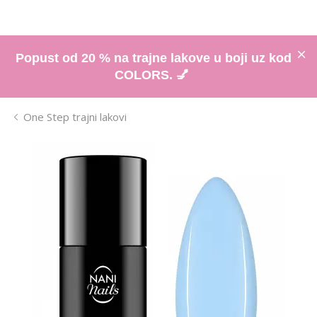
Popust od 20 % na trajne lakove u boji uz kod
COLORS. 💅
One Step trajni lakovi