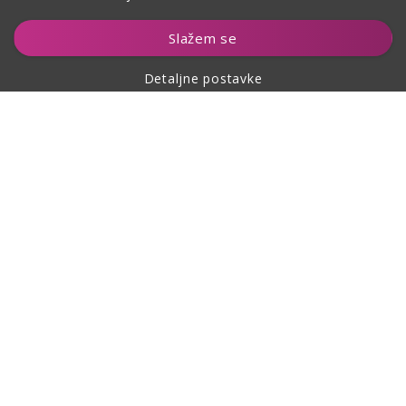
Dodaj u košaricu
Slažem se
Detaljne postavke
O kupovini