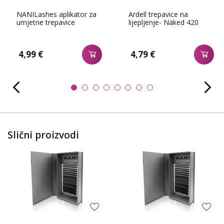
NANILashes aplikator za
Ardell trepavice na
umjetne trepavice
lijepljenje- Naked 420
4,99 €
4,79 €
Slični proizvodi