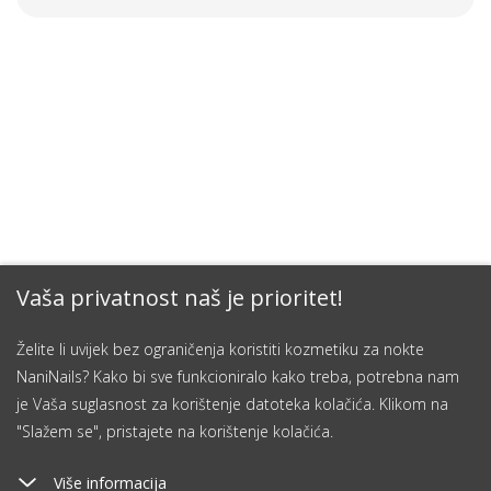
Vaša privatnost naš je prioritet!
Želite li uvijek bez ograničenja koristiti kozmetiku za nokte
NaniNails? Kako bi sve funkcioniralo kako treba, potrebna nam
je Vaša suglasnost za korištenje datoteka kolačića. Klikom na
"Slažem se", pristajete na korištenje kolačića.
Više informacija