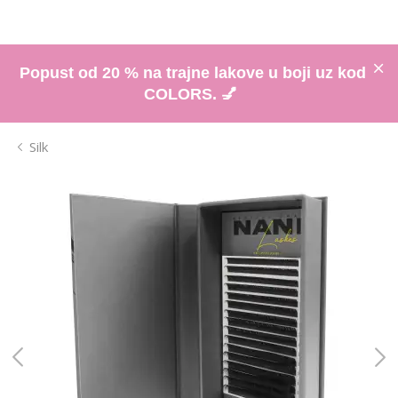
Popust od 20 % na trajne lakove u boji uz kod
COLORS. 💅
Silk