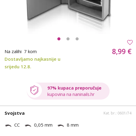
8,99 €
Na zalihi
7 kom
Dostavljamo najkasnije u
srijedu 12.8.
97% kupaca preporučuje
kupovina na naninails.hr
Svojstva
Kat. br.: 0601/74
CC
0,05 mm
8 mm