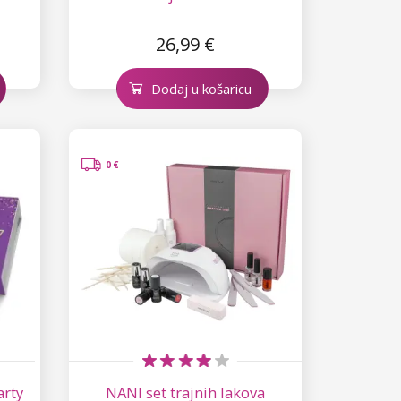
26,99 €
Dodaj u košaricu
0 €
arty
NANI set trajnih lakova