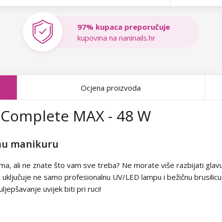
97% kupaca preporučuje
kupovina na naninails.hr
Ocjena proizvoda
a Complete MAX - 48 W
enu manikuru
vima, ali ne znate što vam sve treba? Ne morate više razbijati gl
ključuje ne samo profesionalnu UV/LED lampu i bežičnu brusilicu z
jepšavanje uvijek biti pri ruci!