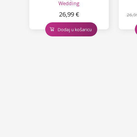
Wedding
26,99 €
26,9
Dodaj u košaricu