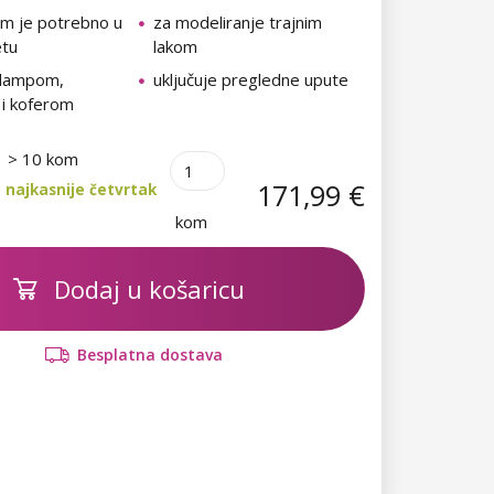
am je potrebno u
za modeliranje trajnim
etu
lakom
 lampom,
uključuje pregledne upute
 i koferom
> 10 kom
171,99 €
 najkasnije četvrtak
kom
Dodaj u košaricu
Besplatna dostava