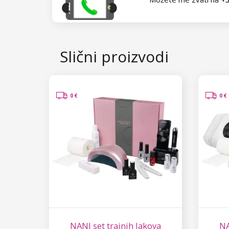
Slični proizvodi
0 €
0 €
NANI set trajnih lakova
NA