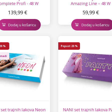
omplete Profi - 48 W
Amazing Line – 48 W
139,99 €
59,99 €
Dodaj u košaricu
Dodaj u košaricu
20 %
Popust
20 %
omadi
set trajnih lakova Neon
NANI set trajnih lakova P