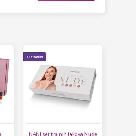
Bestseller
a
NANI set trajnih lakova Nude