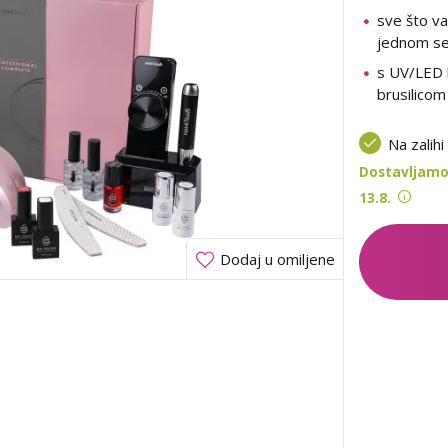
sve što v
jednom s
s UV/LED
brusilicom
Na zalihi
Dostavljamo
13.8.
Dodaj u omiljene