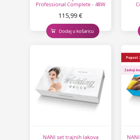
Professional Complete - 48W
C
115,99 €
Dodaj u košaricu
Popust
Zadnji k
NANI set trajnih lakova
NANI 