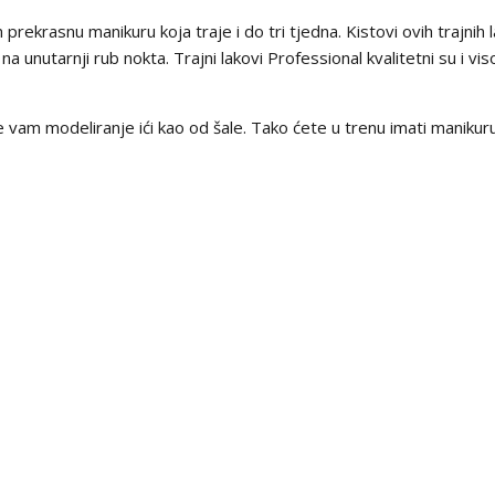
m prekrasnu manikuru koja traje i do tri tjedna. Kistovi ovih trajnih
a unutarnji rub nokta. Trajni lakovi Professional kvalitetni su i vi
e vam modeliranje ići kao od šale. Tako ćete u trenu imati manikuru