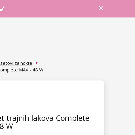
Prijava
Košarica
Savjeti
 💅
 setovi za nokte
 Complete MAX - 48 W
t trajnih lakova Complete
48 W