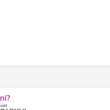
ni?
vati!
85 1 784 01 21